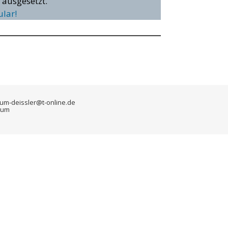
 ausgesetzt.
lar!
 thum-deissler@t-online.de
sum