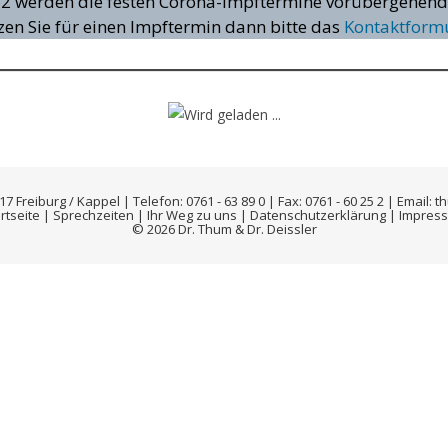
2 werden die festen Corona-Impftermine vorübergehend
en Sie für einen Impftermin dann bitte das
Kontaktformu
 Freiburg / Kappel | Telefon: 0761 - 63 89 0 | Fax: 0761 - 60 25 2 | Email:
rtseite
|
Sprechzeiten
|
Ihr Weg zu uns
|
Datenschutzerklärung
|
Impres
© 2026 Dr. Thum & Dr. Deissler